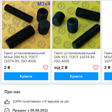
Гвинт установлювальний
Гвинт установлювальний
Гвин
М3х4 DIN 913, ГОСТ
DIN 913, ГОСТ 11074-93,
М3х5
11074-93, ISO 4026.
ISO 4026.
1107
2
2
2
₴
від
₴
₴
Купити
Купити
Про нас
100% позитивних з 9 відгуків за рік
Працює з 09.08.2011