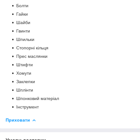
Болти
Гайки
Шайби
Гвинти
Шпильки
Стопорні кільця
Прес маслянки
Штифти
Хомути
Заклепки
Шплінти
Шпонковий матеріал
Інструмент
Приховати