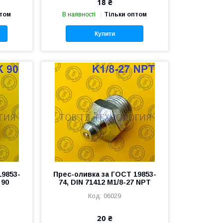
18 ₴
птом
В наявності
Тільки оптом
Купити
19853-
Прес-оливка за ГОСТ 19853-
 90
74, DIN 71412 М1/8-27 NPT
06029
20 ₴