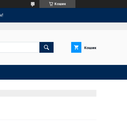
Кошик
н!
Кошик