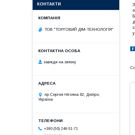
КОНТАКТИ
З
о
Б
д
с
ТОВ "ТОРГОВИЙ ДІМ-ТЕХНОЛОГІЯ"
у
завжди на звязку
пр.Сергея Нігояна 62, Дніпро,
Україна
+380 (50) 246-51-71