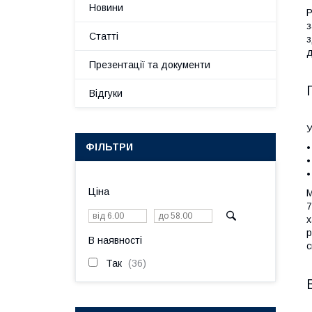
Новини
Р
з
Статті
з
д
Презентації та документи
Відгуки
У
ФІЛЬТРИ
•
•
•
Ціна
М
7
х
р
В наявності
с
Так
36