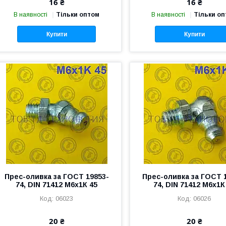
16 ₴
16 ₴
В наявності
Тільки оптом
В наявності
Тільки о
Купити
Купити
Прес-оливка за ГОСТ 19853-
Прес-оливка за ГОСТ 
74, DIN 71412 М6х1К 45
74, DIN 71412 М6х1К
06023
06026
20 ₴
20 ₴