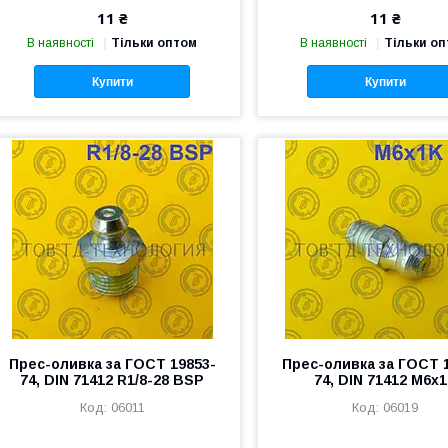
11 ₴
11 ₴
В наявності
Тільки оптом
В наявності
Тільки о
Купити
Купити
Прес-оливка за ГОСТ 19853-
Прес-оливка за ГОСТ 
74, DIN 71412 R1/8-28 BSP
74, DIN 71412 М6х
06011
06019