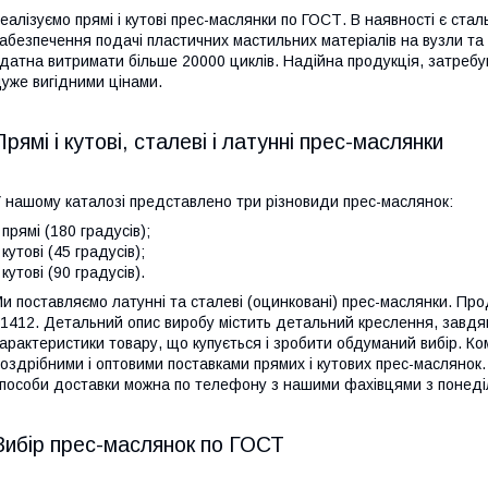
еалізуємо прямі і кутові прес-маслянки по ГОСТ. В наявності є стал
абезпечення подачі пластичних мастильних матеріалів на вузли та
датна витримати більше 20000 циклів. Надійна продукція, затребув
уже вигідними цінами.
Прямі і кутові, сталеві і латунні прес-маслянки
 нашому каталозі представлено три різновиди прес-маслянок:
 прямі (180 градусів);
 кутові (45 градусів);
 кутові (90 градусів).
и поставляємо латунні та сталеві (оцинковані) прес-маслянки. Про
1412. Детальний опис виробу містить детальний креслення, завдяк
арактеристики товару, що купується і зробити обдуманий вибір. К
оздрібними і оптовими поставками прямих і кутових прес-маслянок
пособи доставки можна по телефону з нашими фахівцями з понеділ
Вибір прес-маслянок по ГОСТ