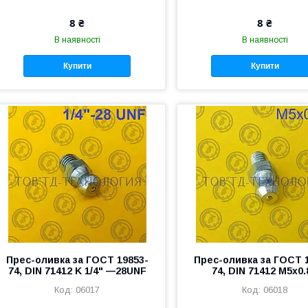
8 ₴
8 ₴
В наявності
В наявності
Купити
Купити
Прес-оливка за ГОСТ 19853-
Прес-оливка за ГОСТ 
74, DIN 71412 K 1/4" —28UNF
74, DIN 71412 М5х0.
06017
06018