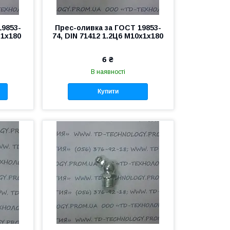
19853-
Прес-оливка за ГОСТ 19853-
х1х180
74, DIN 71412 1.2Ц6 М10х1х180
6 ₴
В наявності
Купити