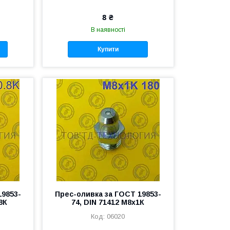
8 ₴
В наявності
Купити
19853-
Прес-оливка за ГОСТ 19853-
8К
74, DIN 71412 М8х1К
06020