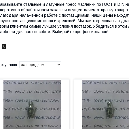
аказывайте стальные и латунные пресс-масленки по ГОСТ и DIN н
перативно обрабатываем заказы и осуществляем отправку товара д
лагодаря налаженной работе с поставщиками, наши цены находят
ругих поставщиков метизов и крепежей. Мы заинтересованы в дол
воим клиентам самые лучшие условия поставок. Убедиться в этом 
добным для вас способом. Выбирайте профессионалов!