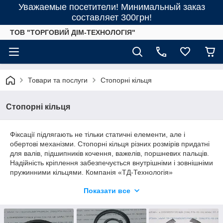
Уважаемые посетители! Минимальный заказ
составляет 300грн!
ТОВ "ТОРГОВИЙ ДІМ-ТЕХНОЛОГІЯ"
Товари та послуги
Стопорні кільця
Стопорні кільця
Фіксації підлягають не тільки статичні елементи, але і
обертові механізми. Стопорні кільця різних розмірів придатні
для валів, підшипників кочення, важелів, поршневих пальців.
Надійність кріплення забезпечується внутрішніми і зовнішніми
пружинними кільцями. Компанія «ТД-Технологія»
спеціалізується на виробництві кріплень, які відповідають
Показати все
ГОСТу, вимогам DIN.
Зовнішні пружинні кільця
Пружинні кільця концентричної форми володіють однаковою