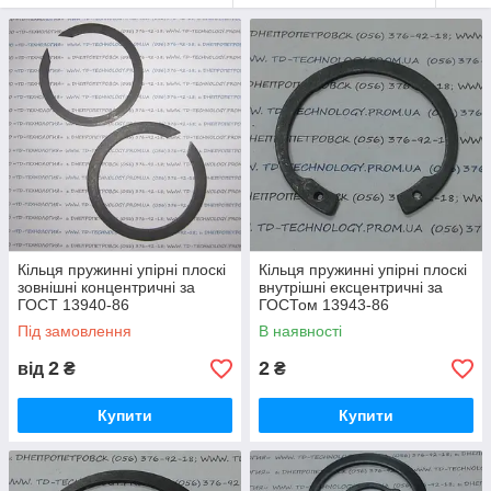
углеродистые материалы.
Качественные крепежные детали по самым лучшим ценам
можно приобрести в магазине компании «ТД-Технология».
Продукция доступна в розницу и оптом в неограниченном
количестве.
Кільця пружинні упірні плоскі
Кільця пружинні упірні плоскі
зовнішні концентричні за
внутрішні ексцентричні за
ГОСТ 13940-86
ГОСТом 13943-86
Під замовлення
В наявності
2
2
від
₴
₴
Купити
Купити