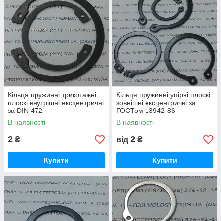
Кільця пружинні трикотажні
Кільця пружинні упірні плоскі
плоскі внутрішні ексцентричні
зовнішні ексцентричні за
за DIN 472
ГОСТом 13942-86
В наявності
В наявності
2
2
₴
від
₴
Купити
Купити