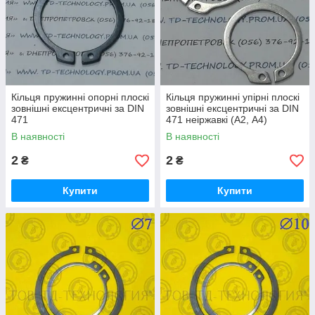
Кільця пружинні опорні плоскі
Кільця пружинні упірні плоскі
зовнішні ексцентричні за DIN
зовнішні ексцентричні за DIN
471
471 неіржавкі (А2, А4)
В наявності
В наявності
2
2
₴
₴
Купити
Купити