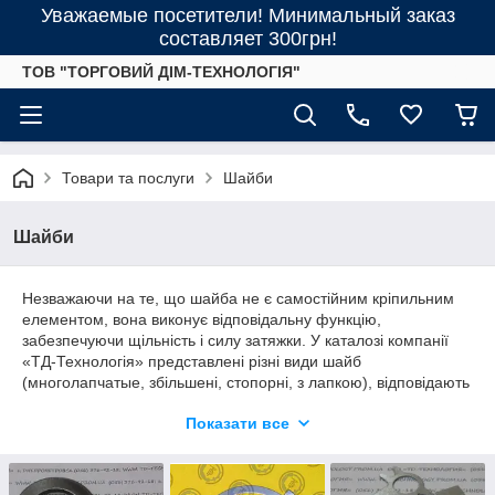
Уважаемые посетители! Минимальный заказ
составляет 300грн!
ТОВ "ТОРГОВИЙ ДІМ-ТЕХНОЛОГІЯ"
Товари та послуги
Шайби
Шайби
Незважаючи на те, що шайба не є самостійним кріпильним
елементом, вона виконує відповідальну функцію,
забезпечуючи щільність і силу затяжки. У каталозі компанії
«ТД-Технологія» представлені різні види шайб
(многолапчатые, збільшені, стопорні, з лапкою), відповідають
ГОСТу, які підходять для ходових примірників гайок, гвинтів,
Показати все
болтів.
Плоскі збільшені і многолапчатые
стопорні шайби