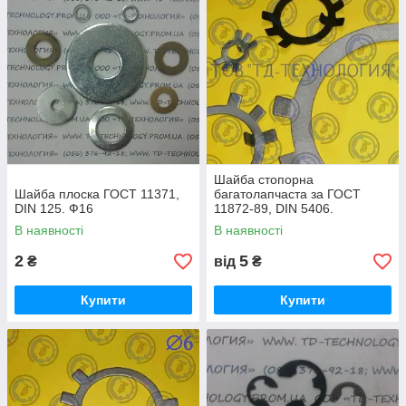
Шайба стопорна
Шайба плоска ГОСТ 11371,
багатолапчаста за ГОСТ
DIN 125. Ф16
11872-89, DIN 5406.
В наявності
В наявності
2
5
₴
від
₴
Купити
Купити