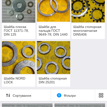
квадратные, косые, плоские, многолапчатые стопорные
шайбы, технические характеристики которых полностью
соответствуют ГОСТу. Для их производства используют
алюминиевые сплавы, бронзу, латунь, медь, легированную,
нержавеющую сталь. Надежные и качественные крепежи по
ГОСТу по самым лучшим ценам — только в каталоге
Шайба плоска
Шайби для
Шайба стопорная
компании «ТД-Технология».
ГОСТ 11371-78,
пальців ГОСТ
многолапчатая
DIN 125
9649-78, DIN 1440
DIN5406
Шайби NORD
Шайба стопорная
LOCK
DIN 25201
Сортування
0
Фільтри