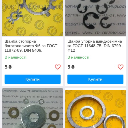
Шайба стопорна
Шайба упорна швидкознімна
багатолапчаста Ф6 за ГОСТ
за ГОСТ 11648-75, DIN 6799.
11872-89, DIN 5406.
Ф12
В наявності
В наявності
5
5
₴
₴
Купити
Купити