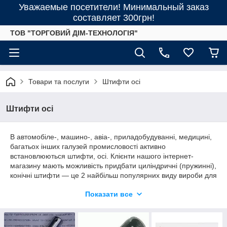
Уважаемые посетители! Минимальный заказ
составляет 300грн!
ТОВ "ТОРГОВИЙ ДІМ-ТЕХНОЛОГІЯ"
Товари та послуги
Штифти осі
Штифти осі
В автомобіле-, машино-, авіа-, приладобудуванні, медицині,
багатьох інших галузей промисловості активно
встановлюються штифти, осі. Клієнти нашого інтернет-
магазину мають можливість придбати циліндричні (пружинні),
конічні штифти — це 2 найбільш популярних виду вироби для
міцного кріплення різних елементів і передачі незначних
Показати все
навантажень. Продукція виготовляється з вуглецевої або
нержавіючої сталі. Можливий вибір іншого матеріалу при
бажанні клієнта.