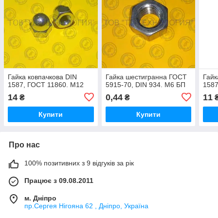
Гайка ковпачкова DIN
Гайка шестигранна ГОСТ
Гайк
1587, ГОСТ 11860. М12
5915-70, DIN 934. М6 БП
1587
14
0,44
11
₴
₴
Купити
Купити
Про нас
100% позитивних з 9 відгуків за рік
Працює з 09.08.2011
м. Дніпро
пр.Сергея Нігояна 62 , Дніпро, Україна