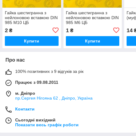
Гайка шестигранна з
Гайка шестигранна з
Гайк
нейлоновою вставкою DIN
нейлоновою вставкою DIN
(муф
985 М10 ЦБ
985 М6 ЦБ
2
1
14
₴
₴
Купити
Купити
Про нас
100% позитивних з 9 відгуків за рік
Працює з 09.08.2011
м. Дніпро
пр.Сергея Нігояна 62 , Дніпро, Україна
Контакти
Сьогодні вихідний
Показати весь графік роботи