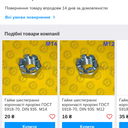
Повернення товару впродовж 14 днів за домовленістю
Всі умови повернення
Подібні товари компанії
Гайки шестигранні
Гайки шестигранні
Гайк
корончасті прорізні ГОСТ
корончасті прорізні ГОСТ
коро
5918-70, DIN 935. М14
5918-70, DIN 935. М12
5918
20
16
35
₴
₴
Купити
Купити