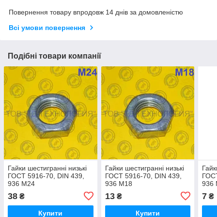
Повернення товару впродовж 14 днів за домовленістю
Всі умови повернення
Подібні товари компанії
Гайки шестигранні низькі
Гайки шестигранні низькі
Гайк
ГОСТ 5916-70, DIN 439,
ГОСТ 5916-70, DIN 439,
ГОСТ
936 М24
936 М18
936
38
13
7
₴
₴
₴
Купити
Купити