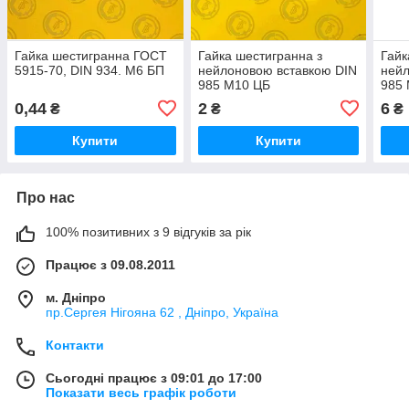
Гайка шестигранна ГОСТ
Гайка шестигранна з
Гайк
5915-70, DIN 934. М6 БП
нейлоновою вставкою DIN
нейл
985 М10 ЦБ
985
0,44
2
6
₴
₴
₴
Купити
Купити
Про нас
100% позитивних з 9 відгуків за рік
Працює з 09.08.2011
м. Дніпро
пр.Сергея Нігояна 62 , Дніпро, Україна
Контакти
Сьогодні працює з 09:01 до 17:00
Показати весь графік роботи