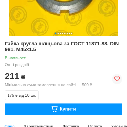
Гайка кругла шліцьова за ГОСТ 11871-88, DIN
981. М45х1.5
В наявності
Опт і роздріб
211
₴
Мінімальна сума замовлення на сайті — 500 ₴
175 ₴
від 10 шт.
Купити
Опис
Характеристики
Доставка
Оплата
Умови п