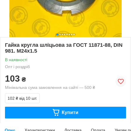
Гайка кругла шліцьова за ГОСТ 11871-88, DIN
981. М24х1.5
В наявності
Опт і роздріб
103
₴
Мінімальна сума замовлення на сайті — 500 ₴
102 ₴
від 10 шт.
Купити
Опис
Характеристики
Доставка
Оплата
Умови п