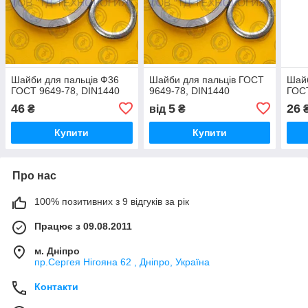
Шайби для пальців Ф36
Шайби для пальців ГОСТ
Шайб
ГОСТ 9649-78, DIN1440
9649-78, DIN1440
ГОСТ
46
5
26
₴
від
₴
Купити
Купити
Про нас
100% позитивних з 9 відгуків за рік
Працює з 09.08.2011
м. Дніпро
пр.Сергея Нігояна 62 , Дніпро, Україна
Контакти