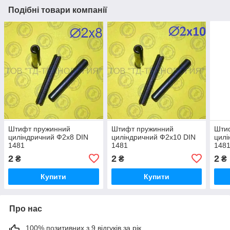
Подібні товари компанії
Штифт пружинний
Штифт пружинний
Шти
циліндричний Ф2х8 DIN
циліндричний Ф2х10 DIN
цилі
1481
1481
148
2
2
2
₴
₴
₴
Купити
Купити
Про нас
100% позитивних з 9 відгуків за рік