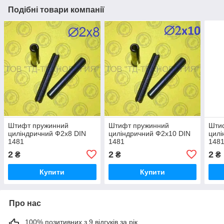
Подібні товари компанії
Штифт пружинний
Штифт пружинний
Шти
циліндричний Ф2х8 DIN
циліндричний Ф2х10 DIN
цилі
1481
1481
148
2
2
2
₴
₴
₴
Купити
Купити
Про нас
100% позитивних з 9 відгуків за рік