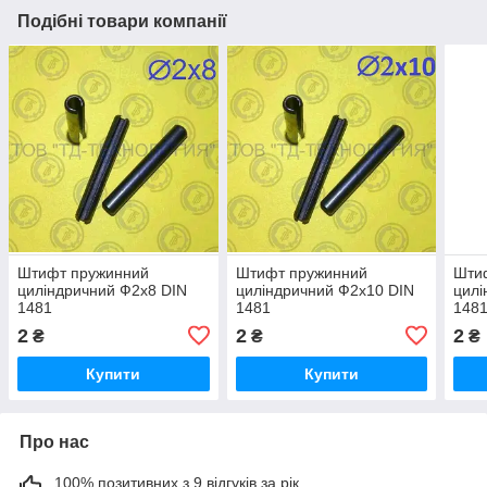
Подібні товари компанії
Штифт пружинний
Штифт пружинний
Шти
циліндричний Ф2х8 DIN
циліндричний Ф2х10 DIN
цилі
1481
1481
148
2
2
2
₴
₴
₴
Купити
Купити
Про нас
100% позитивних з 9 відгуків за рік