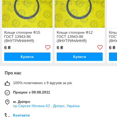
Кільце стопорне Ф15
Кільце стопорне Ф12
Кіль
ГОСТ 13943-86
ГОСТ 13943-86
ГОС
(ВНУТРИНАННЯ)
(ВНУТРИНАННЯ)
(ВН
6
6
6
₴
₴
₴
Купити
Купити
Про нас
100% позитивних з 9 відгуків за рік
Працює з 09.08.2011
м. Дніпро
пр.Сергея Нігояна 62 , Дніпро, Україна
Контакти