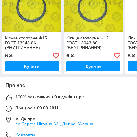
Кільце стопорне Ф15
Кільце стопорне Ф12
Кіль
ГОСТ 13943-86
ГОСТ 13943-86
ГОС
(ВНУТРИНАННЯ)
(ВНУТРИНАННЯ)
(ВН
6
6
6
₴
₴
₴
Купити
Купити
Про нас
100% позитивних з 9 відгуків за рік
Працює з 09.08.2011
м. Дніпро
пр.Сергея Нігояна 62 , Дніпро, Україна
Контакти