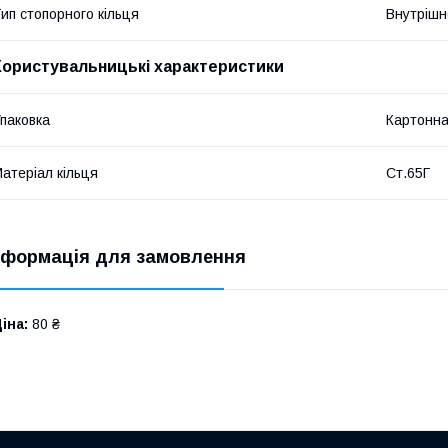
ип стопорного кільця
Внутрішн
Користувальницькі характеристики
паковка
Картонна
атеріал кільця
Ст.65Г
нформація для замовлення
іна:
80 ₴