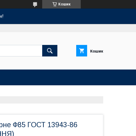
Кошик
н!
Кошик
орне Ф85 ГОСТ 13943-86
ННЯ)