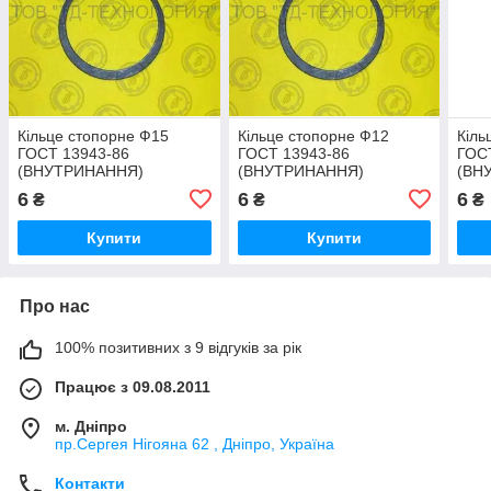
Кільце стопорне Ф15
Кільце стопорне Ф12
Кіль
ГОСТ 13943-86
ГОСТ 13943-86
ГОС
(ВНУТРИНАННЯ)
(ВНУТРИНАННЯ)
(ВН
6
6
6
₴
₴
₴
Купити
Купити
Про нас
100% позитивних з 9 відгуків за рік
Працює з 09.08.2011
м. Дніпро
пр.Сергея Нігояна 62 , Дніпро, Україна
Контакти