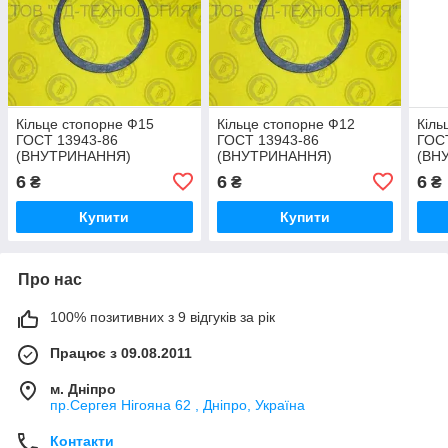
Кільце стопорне Ф15
Кільце стопорне Ф12
Кіль
ГОСТ 13943-86
ГОСТ 13943-86
ГОС
(ВНУТРИНАННЯ)
(ВНУТРИНАННЯ)
(ВН
6
6
6
₴
₴
₴
Купити
Купити
Про нас
100% позитивних з 9 відгуків за рік
Працює з 09.08.2011
м. Дніпро
пр.Сергея Нігояна 62 , Дніпро, Україна
Контакти