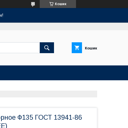
Кошик
н!
Кошик
орное Ф135 ГОСТ 13941-86
Е)