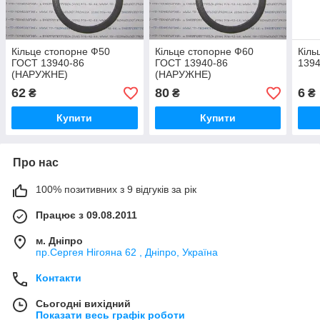
Кільце стопорне Ф50
Кільце стопорне Ф60
Кіль
ГОСТ 13940-86
ГОСТ 13940-86
139
(НАРУЖНЕ)
(НАРУЖНЕ)
62
80
6
₴
₴
₴
Купити
Купити
Про нас
100% позитивних з 9 відгуків за рік
Працює з 09.08.2011
м. Дніпро
пр.Сергея Нігояна 62 , Дніпро, Україна
Контакти
Сьогодні вихідний
Показати весь графік роботи