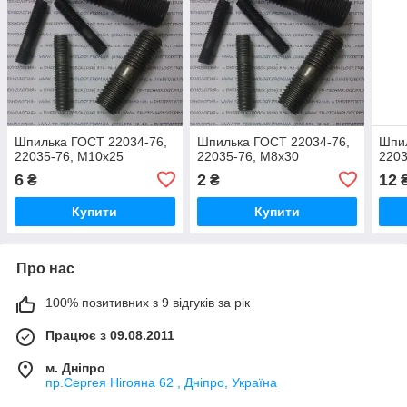
Шпилька ГОСТ 22034-76,
Шпилька ГОСТ 22034-76,
Шпил
22035-76, М10х25
22035-76, М8х30
2203
6
2
12
₴
₴
Купити
Купити
Про нас
100% позитивних з 9 відгуків за рік
Працює з 09.08.2011
м. Дніпро
пр.Сергея Нігояна 62 , Дніпро, Україна