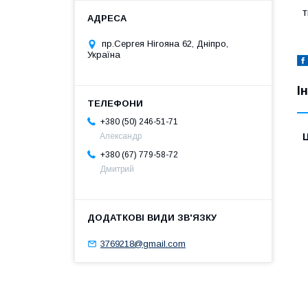
т
пр.Сергея Нігояна 62, Дніпро,
Україна
І
+380 (50) 246-51-71
Ц
Александр
+380 (67) 779-58-72
Дмитрий
3769218@gmail.com