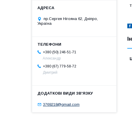
т
пр.Сергея Нігояна 62, Дніпро,
Україна
І
+380 (50) 246-51-71
Ц
Александр
+380 (67) 779-58-72
Дмитрий
3769218@gmail.com