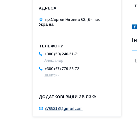
т
пр.Сергея Нігояна 62, Дніпро,
Україна
І
+380 (50) 246-51-71
Ц
Александр
+380 (67) 779-58-72
Дмитрий
3769218@gmail.com