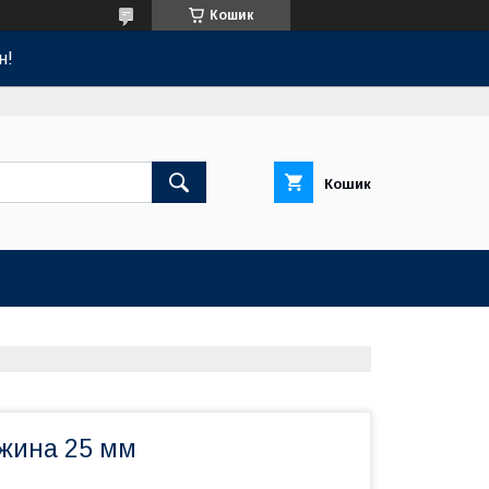
Кошик
н!
Кошик
вжина 25 мм