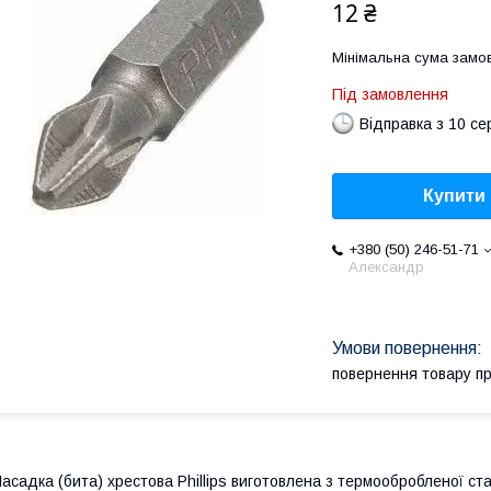
12 ₴
Мінімальна сума замов
Під замовлення
Відправка з 10 се
Купити
+380 (50) 246-51-71
Александр
повернення товару п
асадка (бита) хрестова Phillips виготовлена з термообробленої ст