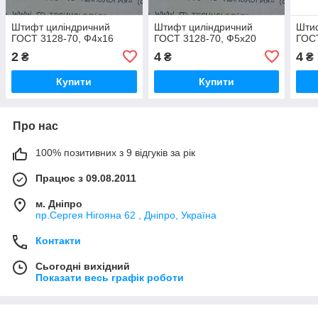
Штифт циліндричний
Штифт циліндричний
Шти
ГОСТ 3128-70, Ф4х16
ГОСТ 3128-70, Ф5х20
ГОСТ
2
4
4
₴
₴
₴
Купити
Купити
Про нас
100% позитивних з 9 відгуків за рік
Працює з 09.08.2011
м. Дніпро
пр.Сергея Нігояна 62 , Дніпро, Україна
Контакти
Сьогодні вихідний
Показати весь графік роботи