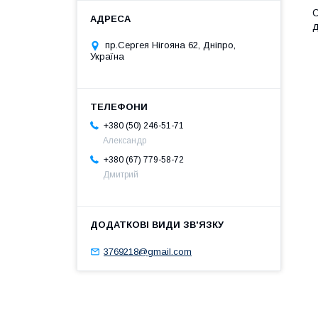
С
д
пр.Сергея Нігояна 62, Дніпро,
Україна
+380 (50) 246-51-71
Александр
+380 (67) 779-58-72
Дмитрий
3769218@gmail.com