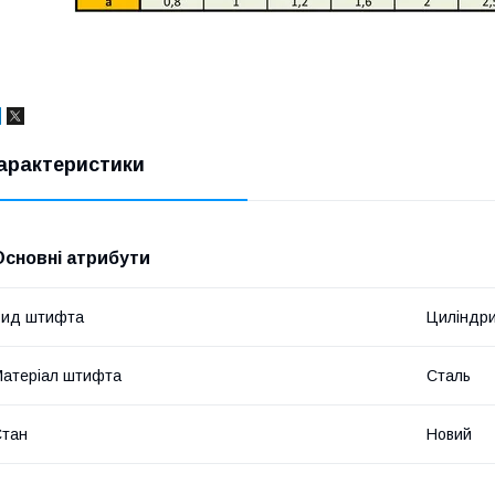
арактеристики
Основні атрибути
Вид штифта
Циліндр
атеріал штифта
Сталь
Стан
Новий