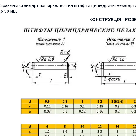
правжній стандарт поширюється на штифти циліндричні незагартован
о 50 мм.
КОНСТРУКЦІЯ І РОЗ