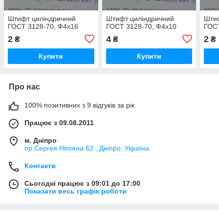
Штифт циліндричний
Штифт циліндричний
Шти
ГОСТ 3128-70, Ф4х16
ГОСТ 3128-70, Ф4х10
ГОСТ
2
4
2
₴
₴
₴
Купити
Купити
Про нас
100% позитивних з 9 відгуків за рік
Працює з 09.08.2011
м. Дніпро
пр.Сергея Нігояна 62 , Дніпро, Україна
Контакти
Сьогодні працює з 09:01 до 17:00
Показати весь графік роботи