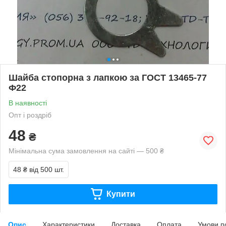
Шайба стопорна з лапкою за ГОСТ 13465-77
Ф22
В наявності
Опт і роздріб
48
₴
Мінімальна сума замовлення на сайті — 500 ₴
48 ₴
від 500 шт.
Купити
Опис
Характеристики
Доставка
Оплата
Умови п