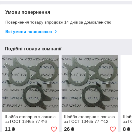
Умови повернення
Повернення товару впродовж 14 днів за домовленістю
Всі умови повернення
Подібні товари компанії
Шайба стопорна з лапкою
Шайба стопорна з лапкою
Шайб
за ГОСТ 13465-77 Ф6
за ГОСТ 13465-77 Ф12
за Г
11
26
8
₴
₴
₴