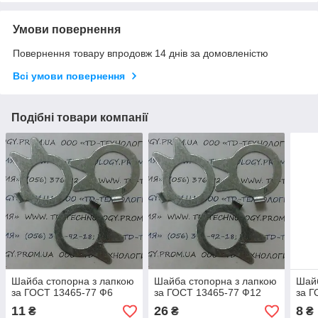
Умови повернення
Повернення товару впродовж 14 днів за домовленістю
Всі умови повернення
Подібні товари компанії
Шайба стопорна з лапкою
Шайба стопорна з лапкою
Шайб
за ГОСТ 13465-77 Ф6
за ГОСТ 13465-77 Ф12
за Г
11
26
8
₴
₴
₴