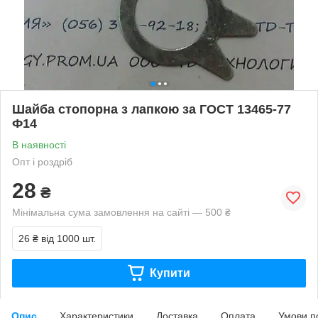
Шайба стопорна з лапкою за ГОСТ 13465-77
Ф14
В наявності
Опт і роздріб
28
₴
Мінімальна сума замовлення на сайті — 500 ₴
26 ₴
від 1000 шт.
Купити
Опис
Характеристики
Доставка
Оплата
Умови п