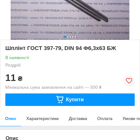
Шплінт ГОСТ 397-79, DIN 94 Ф6,3х63 БЖ
В наявності
Роздріб
11
₴
Мінімальна сума замовлення на сайті — 500 ₴
Купити
Опис
Характеристики
Доставка
Оплата
Умови п
Опис