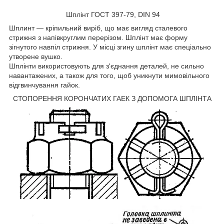
Шплінт ГОСТ 397-79, DIN 94
Шплинт
— кріпильний виріб, що має вигляд сталевого
стрижня з напівкруглим перерізом. Шплінт має форму
зігнутого навпіл стрижня. У місці згину шплінт має спеціально
утворене вушко.
Шплінти використовують для з'єднання деталей, не сильно
навантажених, а також для того, щоб уникнути мимовільного
відгвинчування гайок.
СТОПОРЕННЯ КОРОНЧАТИХ ГАЕК З ДОПОМОГА ШПЛІНТА