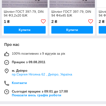
Шплінт ГОСТ 397-79, DIN
Шплінт ГОСТ 397-79, DIN
Шплі
94 Ф3,2х20 БЖ
94 Ф4х45 БЖ
94 
1
2
2
₴
₴
₴
Купити
Купити
Про нас
100% позитивних з 9 відгуків за рік
Працює з 09.08.2011
м. Дніпро
пр.Сергея Нігояна 62 , Дніпро, Україна
Контакти
Сьогодні працює з 09:01 до 17:00
Показати весь графік роботи