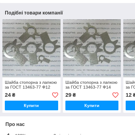
Подібні товари компанії
Шайба стопорна з лапкою
Шайба стопорна з лапкою
Шайб
за ГОСТ 13463-77 Ф12
за ГОСТ 13463-77 Ф14
за Г
24
29
12
₴
₴
Купити
Купити
Про нас