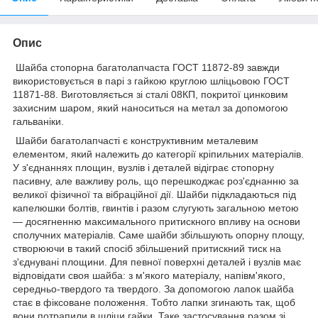
Опис
Шайба стопорна багатолапчаста ГОСТ 11872-89 завжди
використовується в парі з гайкою круглою шліцьовою ГОСТ
11871-88. Виготовляється зі сталі 08КП, покритої цинковим
захисним шаром, який наноситься на метал за допомогою
гальваніки.
Шайби багатолапчасті є конструктивним металевим
елементом, який належить до категорії кріпильних матеріалів.
У з'єднаннях площин, вузлів і деталей відіграє стопорну
пасивну, але важливу роль, що перешкоджає роз'єднанню за
великої фізичної та вібраційної дії. Шайби підкладаються під
капелюшки болтів, гвинтів і разом слугують загальною метою
— досягненню максимального притискного впливу на основи
сполучних матеріалів. Саме шайби збільшують опорну площу,
створюючи в такий спосіб збільшений притискний тиск на
з'єднувані площини. Для певної поверхні деталей і вузлів має
відповідати своя шайба: з м'якого матеріалу, напівм'якого,
середньо-твердого та твердого. За допомогою лапок шайба
стає в фіксоване положення. Тобто лапки згинають так, щоб
вони потрапили в шліци гайки. Таке застосування разом зі