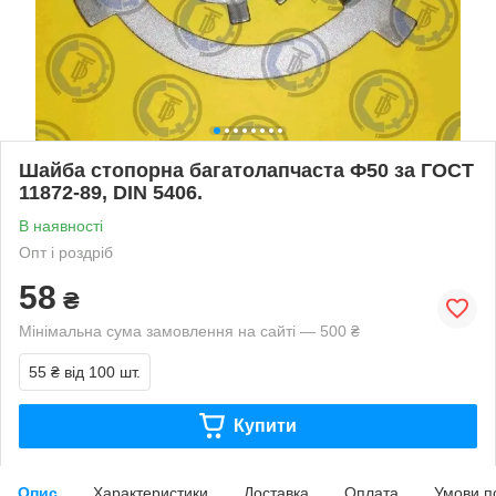
Шайба стопорна багатолапчаста Ф50 за ГОСТ
11872-89, DIN 5406.
В наявності
Опт і роздріб
58
₴
Мінімальна сума замовлення на сайті — 500 ₴
55 ₴
від 100 шт.
Купити
Опис
Характеристики
Доставка
Оплата
Умови п