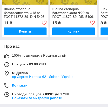
Шайба стопорна
Шайба стопорна
Шай
багатолапчаста Ф18 за
багатолапчаста Ф20 за
бага
ГОСТ 11872-89, DIN 5406.
ГОСТ 11872-89, DIN 5406.
ГОСТ
11
15
8
₴
₴
₴
Купити
Купити
Про нас
100% позитивних з 9 відгуків за рік
Працює з 09.08.2011
м. Дніпро
пр.Сергея Нігояна 62 , Дніпро, Україна
Контакти
Сьогодні працює з 09:01 до 17:00
Показати весь графік роботи