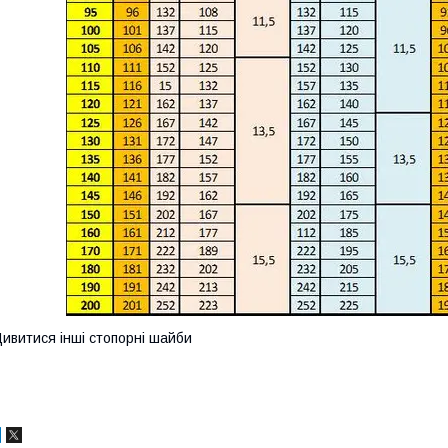
ивитися інші
стопорні шайби