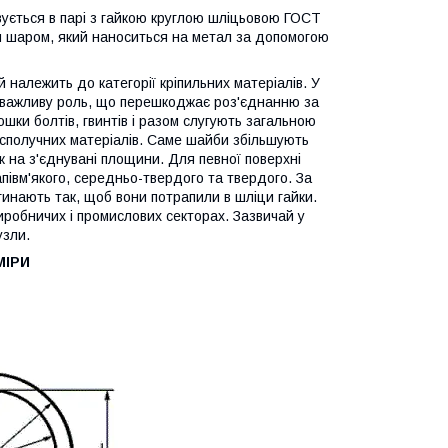
ється в парі з гайкою круглою шліцьовою ГОСТ
им шаром, який наноситься на метал за допомогою
належить до категорії кріпильних матеріалів. У
ле важливу роль, що перешкоджає роз'єднанню за
юшки болтів, гвинтів і разом слугують загальною
сполучних матеріалів. Саме шайби збільшують
 на з'єднувані площини. Для певної поверхні
апівм'якого, середньо-твердого та твердого. За
инають так, щоб вони потрапили в шліци гайки.
робничих і промислових секторах. Зазвичай у
узли.
МІРИ