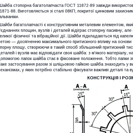
айба стопорна багатолапчаста ГОСТ 11872-89 завжди використову
1871-88. Виготовляється зі сталі 08КП, покритої цинковим захисн
альваніки.
айби багатолапчасті є конструктивним металевим елементом, який 
'єднаннях площин, вузлів і деталей відіграє стопорну пасивну, а
еликої фізичної та вібраційної дії. Шайби підкладаються під капел
етою — досягненню максимального притискного впливу на основи 
порну площу, створюючи в такий спосіб збільшений притискний тиск
еталей і вузлів має відповідати своя шайба: з м'якого матеріалу, н
опомогою лапок шайба стає в фіксоване положення. Тобто лапки зг
аке застосування разом зі шліцьовою гайкою шайба знаходить у ви
еханізмах, у яких потрібно стабільно фіксувати важливі деталі та в
КОНСТРУКЦІЯ І РОЗ