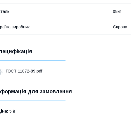
таль
08кп
раїна виробник
Європа
пецифікація
ГОСТ 11872-89.pdf
нформація для замовлення
іна:
5 ₴