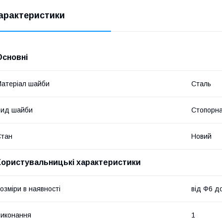
арактеристики
Основні
атеріал шайби
Сталь
Вид шайби
Стопорна
Стан
Новий
Користувальницькі характеристики
озміри в наявності
від Ф6 д
иконання
1