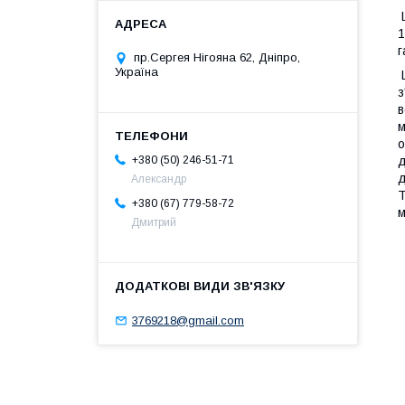
Ш
1
г
пр.Сергея Нігояна 62, Дніпро,
Україна
Ш
з
в
м
о
д
+380 (50) 246-51-71
д
Александр
Т
+380 (67) 779-58-72
м
Дмитрий
3769218@gmail.com