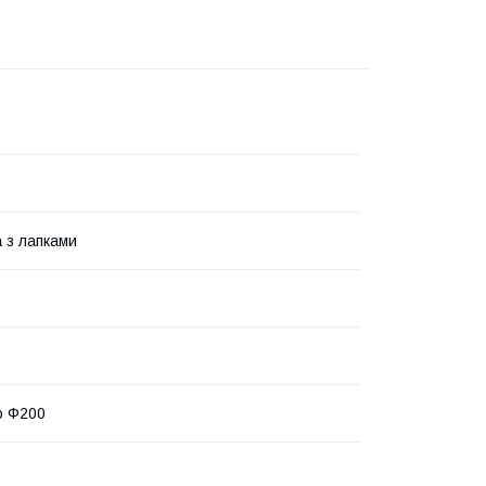
 з лапками
о Ф200