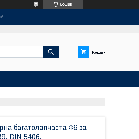
Кошик
н!
Кошик
рна багатолапчаста Ф6 за
9, DIN 5406.