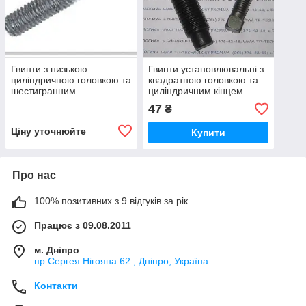
Гвинти з низькою
Гвинти установлювальні з
циліндричною головкою та
квадратною головкою та
шестигранним
циліндричним кінцем
заглибленням під ключ
ГОСТ 1482-84 М12х30
47
₴
ГОСТ 11738, DIN 912
Ціну уточнюйте
Купити
Про нас
100% позитивних з 9 відгуків за рік
Працює з 09.08.2011
м. Дніпро
пр.Сергея Нігояна 62 , Дніпро, Україна
Контакти