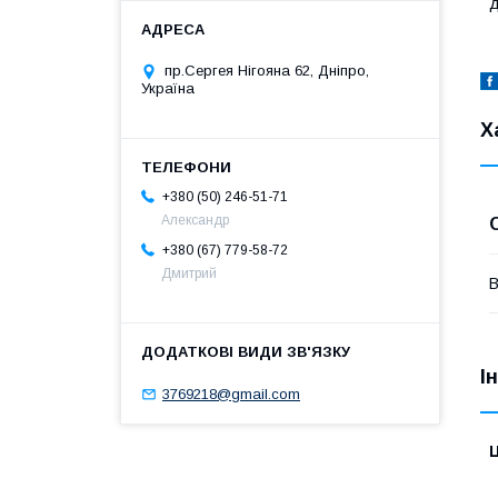
д
пр.Сергея Нігояна 62, Дніпро,
Україна
Х
+380 (50) 246-51-71
Александр
+380 (67) 779-58-72
Дмитрий
І
3769218@gmail.com
Ц