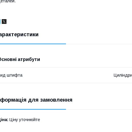
еталей.
арактеристики
Основні атрибути
Вид штифта
Циліндр
нформація для замовлення
іна:
Ціну уточнюйте