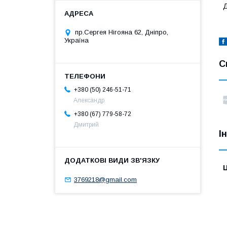
Д
пр.Сергея Нігояна 62, Дніпро,
Україна
С
+380 (50) 246-51-71
Александр
+380 (67) 779-58-72
Дмитрий
І
Ц
3769218@gmail.com