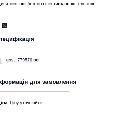
ивитися інші
болти із шестигранною головкою
пецифікація
gost_779570.pdf
нформація для замовлення
іна:
Ціну уточнюйте