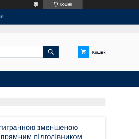
Кошик
н!
Кошик
стигранною зменшеною
апрямним підголівником