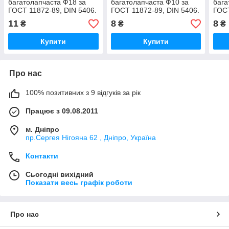
багатолапчаста Ф18 за
багатолапчаста Ф10 за
бага
ГОСТ 11872-89, DIN 5406.
ГОСТ 11872-89, DIN 5406.
ГОСТ
11
8
8
₴
₴
₴
Купити
Купити
Про нас
100% позитивних з 9 відгуків за рік
Працює з 09.08.2011
м. Дніпро
пр.Сергея Нігояна 62 , Дніпро, Україна
Контакти
Сьогодні вихідний
Показати весь графік роботи
Про нас