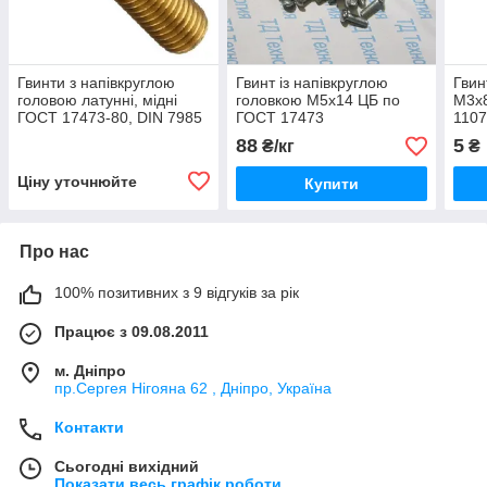
Гвинти з напівкруглою
Гвинт із напівкруглою
Гвин
головою латунні, мідні
головкою М5х14 ЦБ по
М3х8
ГОСТ 17473-80, DIN 7985
ГОСТ 17473
1107
88
5
₴/кг
₴
Ціну уточнюйте
Купити
Про нас
100% позитивних з 9 відгуків за рік
Працює з 09.08.2011
м. Дніпро
пр.Сергея Нігояна 62 , Дніпро, Україна
Контакти
Сьогодні вихідний
Показати весь графік роботи