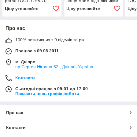
різі за ГОСТ 7798-70,
напрямним підголівником
ГОСТ
7805-70, DIN 931, DIN
ГОСТ 7795 —70, 7811-70
7805
Ціну уточнюйте
Ціну уточнюйте
Цін
933, А2 неіржавкі
Про нас
100% позитивних з 9 відгуків за рік
Працює з 09.08.2011
м. Дніпро
пр.Сергея Нігояна 62 , Дніпро, Україна
Контакти
Сьогодні працює з 09:01 до 17:00
Показати весь графік роботи
Про нас
Контакти