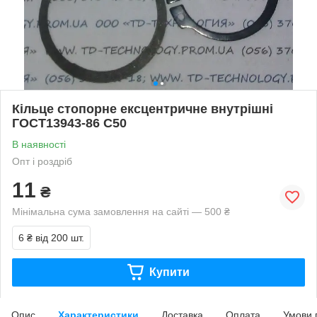
Кільце стопорне ексцентричне внутрішні
ГОСТ13943-86 С50
В наявності
Опт і роздріб
11
₴
Мінімальна сума замовлення на сайті — 500 ₴
6 ₴
від 200 шт.
Купити
Опис
Характеристики
Доставка
Оплата
Умови 