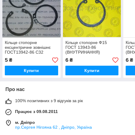
Кільце стопорне
Кільце стопорне Ф15
Кіль
ексцентричне зовнішнє
ГОСТ 13943-86
ГОС
ГОСТ13942-86 С32
(ВНУТРИНАННЯ)
(ВН
5
6
6
₴
₴
₴
Купити
Купити
Про нас
100% позитивних з 9 відгуків за рік
Працює з 09.08.2011
м. Дніпро
пр.Сергея Нігояна 62 , Дніпро, Україна