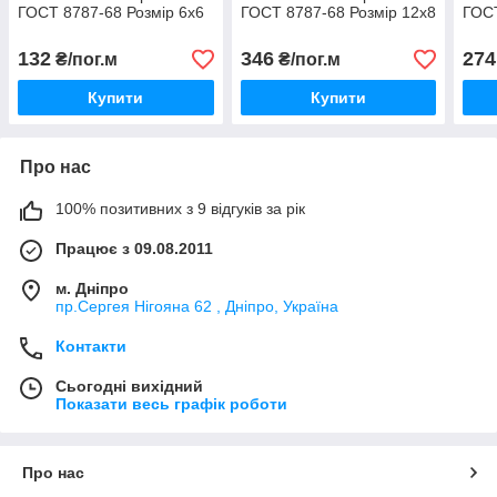
ГОСТ 8787-68 Розмір 6х6
ГОСТ 8787-68 Розмір 12х8
ГОСТ
132
346
274
₴/пог.м
₴/пог.м
Купити
Купити
Про нас
100% позитивних з 9 відгуків за рік
Працює з 09.08.2011
м. Дніпро
пр.Сергея Нігояна 62 , Дніпро, Україна
Контакти
Сьогодні вихідний
Показати весь графік роботи
Про нас