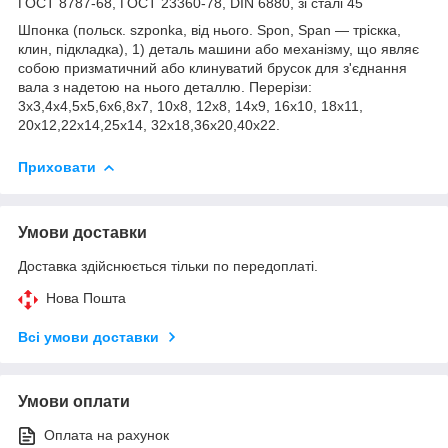
ГОСТ 8787-68, ГОСТ 23360-78, DIN 6880, зі сталі 45
Шпонка (польск. szponka, від нього. Spon, Span — тріскка,
клин, підкладка), 1) деталь машини або механізму, що являє
собою призматичний або клинуватий брусок для з'єднання
вала з надетою на нього деталлю. Перерізи:
3х3,4х4,5х5,6х6,8х7, 10х8, 12х8, 14х9, 16х10, 18х11,
20х12,22х14,25х14, 32х18,36х20,40х22.
Приховати
Умови доставки
Доставка здійснюється тільки по передоплаті.
Нова Пошта
Всі умови доставки
Умови оплати
Оплата на рахунок