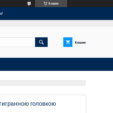
Кошик
н!
Кошик
стигранною головкою