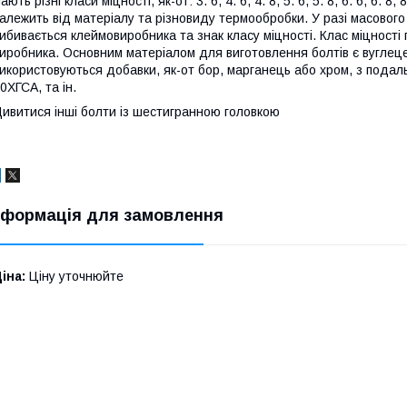
ають різні класи міцності, як-от: 3. 6, 4. 6, 4. 8, 5. 6, 5. 8, 6. 6, 6. 8,
алежить від матеріалу та різновиду термообробки. У разі масового
ибивається клеймовиробника та знак класу міцності. Клас міцності
иробника. Основним матеріалом для виготовлення болтів є вуглецева с
икористовуються добавки, як-от бор, марганець або хром, з подаль
0ХГСА, та ін.
ивитися інші
болти із шестигранною головкою
нформація для замовлення
іна:
Ціну уточнюйте