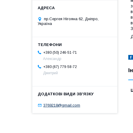
м
з
в
в
пр.Сергея Нігояна 62, Дніпро,
в
Україна
3
Д
+380 (50) 246-51-71
Александр
+380 (67) 779-58-72
І
Дмитрий
Ц
3769218@gmail.com