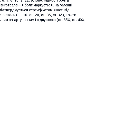
 8. 8, 9. 8, 10. 9, 12. 9. Клас міцності болта
 виготовлення болт маркується, на головці
 підтверджується сертифікатом якості від
таль (ст. 10, ст. 20, ст. 35, ст. 45), також
шим загартуванням і відпусткою (ст. 35Х, ст. 40Х,