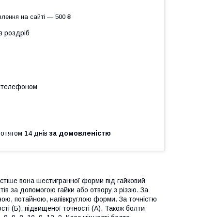
лення на сайті — 500 ₴
в роздріб
а телефоном
ротягом 14 днів
за домовленістю
астіше вона шестигранної форми під гайковий
ів за допомогою гайки або отвору з різзю. За
ою, потайною, напівкруглою форми. За точністю
ті (Б), підвищеної точності (А). Також болти