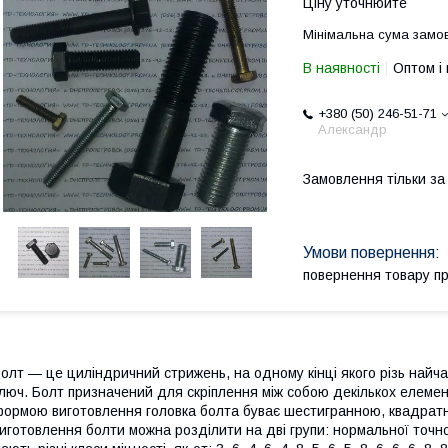
Ціну уточнюйте
Мінімальна сума замов
В наявності
Оптом і 
+380 (50) 246-51-71
Александр
Замовлення тільки з
повернення товару п
олт — це циліндричний стрижень, на одному кінці якого різь найч
люч. Болт призначений для скріплення між собою декількох елемент
ормою виготовлення головка болта буває шестигранною, квадратн
иготовлення болти можна розділити на дві групи: нормальної точнос