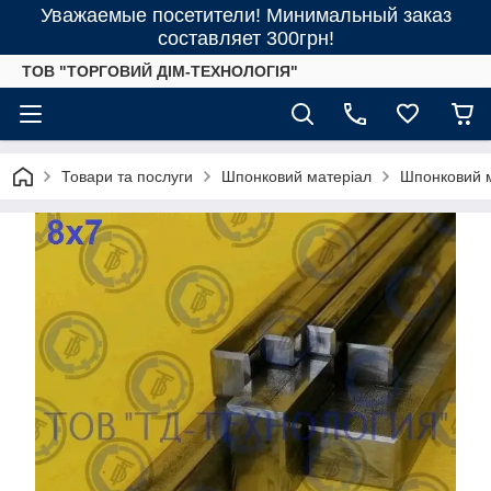
Уважаемые посетители! Минимальный заказ
составляет 300грн!
ТОВ "ТОРГОВИЙ ДІМ-ТЕХНОЛОГІЯ"
Товари та послуги
Шпонковий матеріал
Шпонковий м