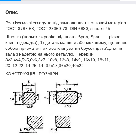
Опис
Реалізуємо зі складу та під замовлення
шпонковий матеріал
ГОСТ 8787-68, ГОСТ 23360-78, DIN 6880, зі сталі 45
Шпонка (польск. szponka, від нього. Spon, Span — тріскка,
клин, підкладка), 1) деталь машини або механізму, що являє
собою призматичний або клинуватий брусок для з'єднання
вала з надетою на нього деталлю. Перерізи:
3х3,4х4,5х5,6х6,8х7, 10х8, 12х8, 14х9, 16х10, 18х11,
20х12,22х14,25х14, 32х18,36х20,40х22.
КОНСТРУКЦІЯ І РОЗМІРИ