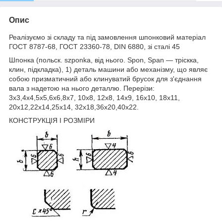
Опис
Реалізуємо зі складу та під замовлення
шпонковий матеріал
ГОСТ 8787-68, ГОСТ 23360-78, DIN 6880, зі сталі 45
Шпонка (польск. szponka, від нього. Spon, Span — тріскка,
клин, підкладка), 1) деталь машини або механізму, що являє
собою призматичний або клинуватий брусок для з'єднання
вала з надетою на нього деталлю. Перерізи:
3х3,4х4,5х5,6х6,8х7, 10х8, 12х8, 14х9, 16х10, 18х11,
20х12,22х14,25х14, 32х18,36х20,40х22.
КОНСТРУКЦІЯ І РОЗМІРИ