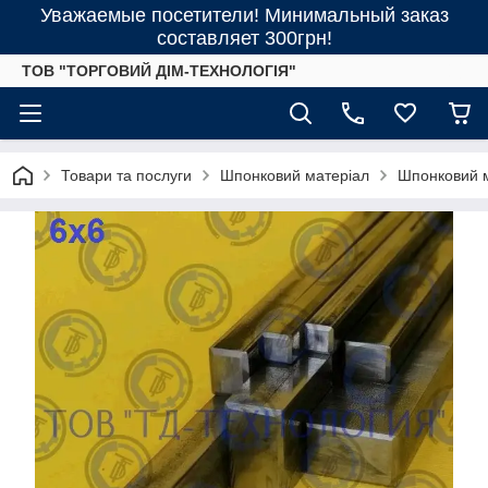
Уважаемые посетители! Минимальный заказ
составляет 300грн!
ТОВ "ТОРГОВИЙ ДІМ-ТЕХНОЛОГІЯ"
Товари та послуги
Шпонковий матеріал
Шпонковий м