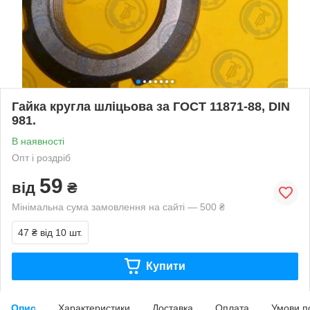
Гайка кругла шліцьова за ГОСТ 11871-88, DIN
981.
В наявності
Опт і роздріб
59
від
₴
Мінімальна сума замовлення на сайті — 500 ₴
47 ₴
від 10 шт.
Купити
Опис
Характеристики
Доставка
Оплата
Умови п