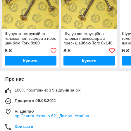
Шуруп конструкційна
Шуруп конструкційна
Шуру
головка напівсфера з прес
головка напівсфера з
голо
шайбою Torx 8х80
прес- шайбою Torx 6х140
шайб
8
8
6
₴
₴
₴
Купити
Купити
Про нас
100% позитивних з 9 відгуків за рік
Працює з 09.08.2011
м. Дніпро
пр.Сергея Нігояна 62 , Дніпро, Україна
Контакти