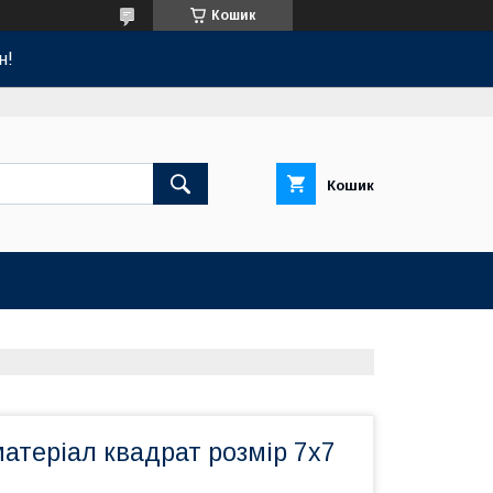
Кошик
н!
Кошик
атеріал квадрат розмір 7х7