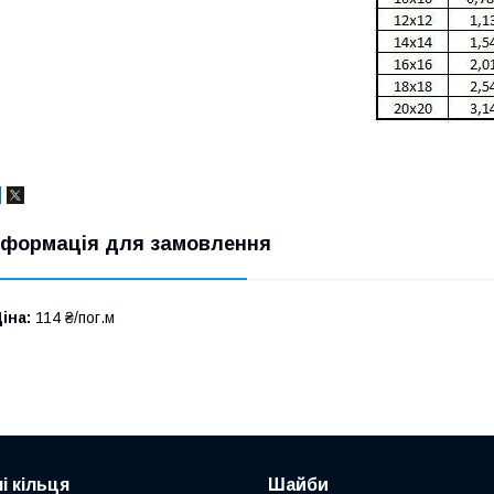
нформація для замовлення
іна:
114 ₴/пог.м
і кільця
Шайби