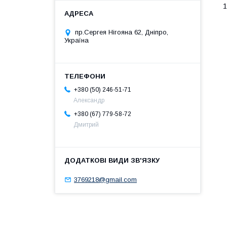
1
пр.Сергея Нігояна 62, Дніпро,
Україна
+380 (50) 246-51-71
Александр
+380 (67) 779-58-72
Дмитрий
3769218@gmail.com