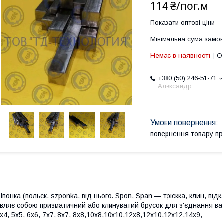
114 ₴/пог.м
Показати оптові ціни
Мінімальна сума замов
Немає в наявності
О
+380 (50) 246-51-71
Александр
повернення товару п
понка (польск. szponka, від нього. Spon, Span — тріскка, клин, пі
вляє собою призматичний або клинуватий брусок для з'єднання ва
х4, 5х5, 6х6, 7х7, 8х7, 8х8,10х8,10х10,12х8,12х10,12х12,14х9,